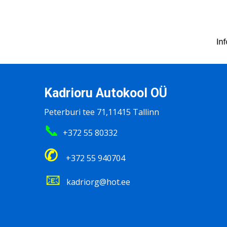
Kadrioru Autokool OÜ
Peterburi tee 71,11415 Tallinn
📞
+372 55 80332
✆
+372 55 940704
📧
kadriorg@hot.ee