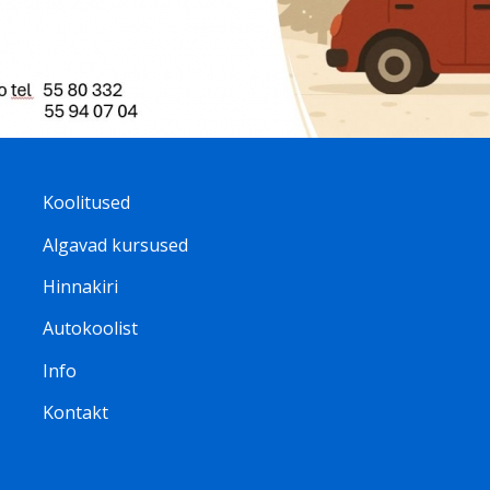
Footer
Koolitused
Algavad kursused
menu
Hinnakiri
ET
Autokoolist
Info
Kontakt