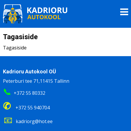
Liigu
Kadrioru Autokool
edasi
O
põhisisu
juurde
Tagasiside
Tagasiside
Kadrioru Autokool OÜ
Peterburi tee 71,11415 Tallinn
📞
+372 55 80332
✆
+372 55 940704
📧
kadriorg@hot.ee