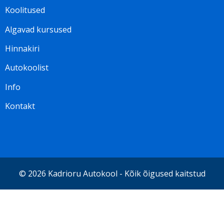
Footer
Koolitused
menu
Algavad kursused
ET
Hinnakiri
Autokoolist
Info
Kontakt
© 2026 Kadrioru Autokool - Kõik õigused kaitstud