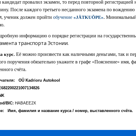
 кандидат провалил экзамен, то перед повторной регистрацией н
ину. После каждого третьего несданного экзамена по вождению
и
, ученик должен пройти
обучение
Минимальный о
«JÄTKUÕPE»
.
ю.
одробную информацию о порядке регистрации на государственны
амента транспорта Эстонии.
Её можно произвести как наличными деньгами, так и пе
а курс.
го поручения обязательно укажите в графе «Пояснение» имя, фа
нного счёта.
чателя: OÜ Kadrioru Autokool
E682200221007134826
NK
od/BIC:
HABAEE2X
е: Имя, фамилия и название курса / номер, выставленного счёта.