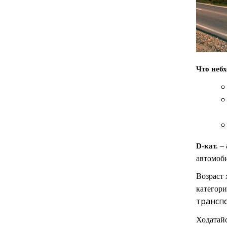
Что небх
– 
D-кат.
автомоби
Возраст 
категори
трансп
Ходатайс