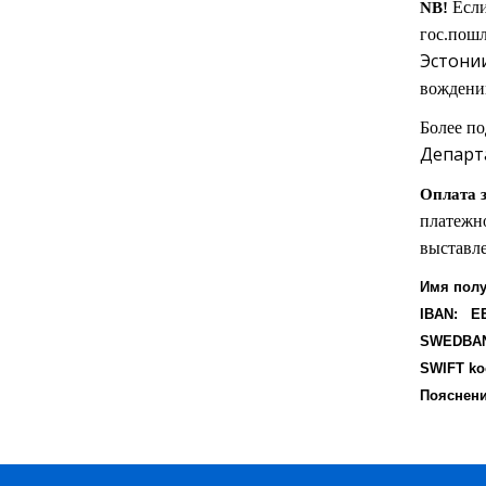
Если
NB!
гос.пошл
Эстони
вождени
Более п
Департ
Оплата з
платежно
выставле
Имя полу
IBAN:
E
SWEDBA
SWIFT ko
Пояснени