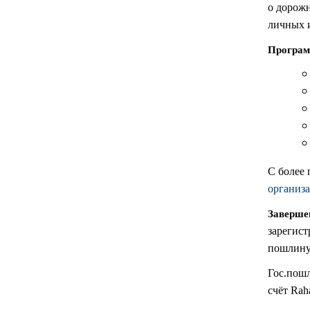
о дорожн
личных 
Програм
С более 
организа
Заверше
зарегист
пошлину
Гос.пош
счёт Rah