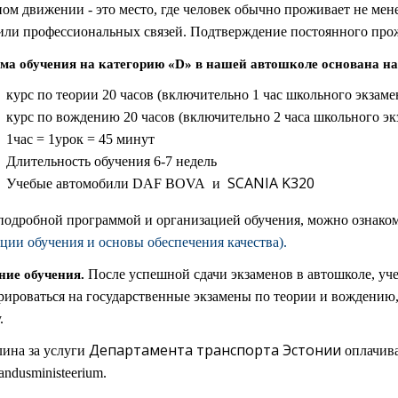
ом движении - это место, где человек обычно проживает не мене
или профессиональных связей. Подтверждение постоянного прож
ма обучения на категорию «D» в нашей автошколе основана на 
курс по теории 20 часов (включительно 1 час школьного экзаме
курс по вождению 20 часов (включительно 2 часа школьного эк
1час = 1урок = 45 минут
Длительность обучения 6-7 недель
SCANIA K320
Учебые автомобили DAF BOVA и
подробной программой и организацией обучения, можно ознако
ции обучения и основы обеспечения качества).
После успешной сдачи экзаменов в автошколе, уче
ние обучения.
рироваться на государственные экзамены по теории и вождению
.
Департамента транспорта Эстонии
лина за услуги
оплачива
andusministeerium.