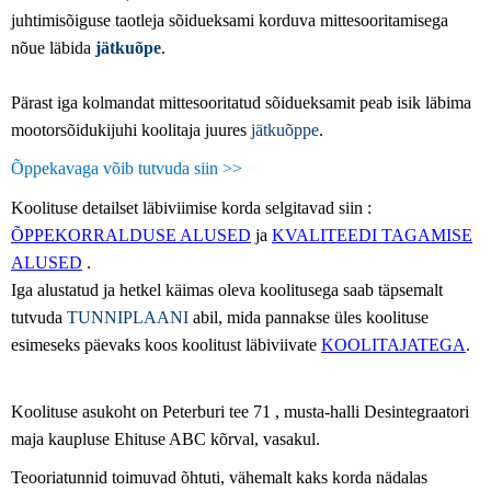
juhtimisõiguse taotleja sõidueksami korduva mittesooritamisega
nõue läbida
jätkuõpe
.
Pärast iga kolmandat mittesooritatud sõidueksamit peab isik läbima
mootorsõidukijuhi koolitaja juures
jätkuõppe
.
Õppekavaga võib tutvuda siin >>
Koolituse detailset läbiviimise korda selgitavad siin :
ÕPPEKORRALDUSE ALUSED
ja
KVALITEEDI TAGAMISE
ALUSED
.
Iga alustatud ja hetkel käimas oleva koolitusega saab täpsemalt
tutvuda
TUNNIPLAANI
abil, mida pannakse üles koolituse
esimeseks päevaks koos koolitust läbiviivate
KOOLITAJATEGA
.
Koolituse asukoht on Peterburi tee 71 , musta-halli Desintegraatori
maja kaupluse Ehituse ABC kõrval, vasakul.
Teooriatunnid toimuvad õhtuti, vähemalt kaks korda nädalas