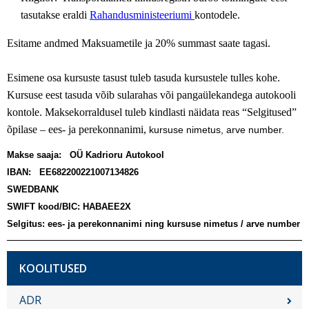
tasutakse eraldi
Rahandusministeeriumi
kontodele.
Esitame andmed Maksuametile ja 20% summast saate tagasi.
Esimene osa kursuste tasust tuleb tasuda kursustele tulles kohe.
Kursuse eest tasuda võib sularahas või pangaülekandega autokooli
kontole. Maksekorraldusel tuleb kindlasti näidata reas “Selgitused”
õpilase – ees- ja perekonnanimi,
kursuse nimetus, arve number.
Makse saaja: OÜ Kadrioru Autokool
IBAN:
EE682200221007134826
SWEDBANK
SWIFT kood/BIC: HABAEE2X
Selgitus: ees- ja perekonnanimi ning kursuse nimetus / arve number
Sub
KOOLITUSED
navigation
ET
ADR