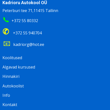
Kadrioru Autokool OÜ
Peterburi tee 71,11415 Tallinn
📞
+372 55 80332
✆
+372 55 940704
📧
kadriorg@hot.ee
Footer
Koolitused
menu
Algavad kursused
ET
Hinnakiri
Autokoolist
Info
Kontakt