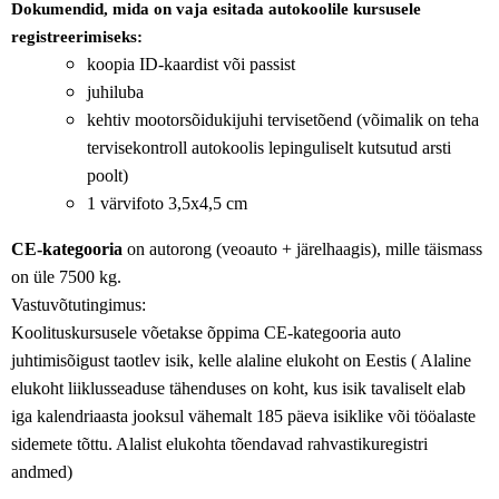
Dokumendid, mida on vaja esitada autokoolile kursusele
registreerimiseks:
koopia ID-kaardist või passist
juhiluba
kehtiv mootorsõidukijuhi tervisetõend (võimalik on teha
tervisekontroll autokoolis lepinguliselt kutsutud arsti
poolt)
1 värvifoto 3,5x4,5 cm
CE-kategooria
on autorong (veoauto + järelhaagis), mille täismass
on üle 7500 kg.
Vastuvõtutingimus:
Koolituskursusele võetakse õppima CE-kategooria auto
juhtimisõigust taotlev isik, kelle alaline elukoht on Eestis ( Alaline
elukoht liiklusseaduse tähenduses on koht, kus isik tavaliselt elab
iga kalendriaasta jooksul vähemalt 185 päeva isiklike või tööalaste
sidemete tõttu. Alalist elukohta tõendavad rahvastikuregistri
andmed)