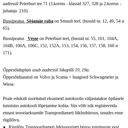
aadressil Peterburi tee 71
(3.korrus - klassid 327, 328 ja 2.korrus -
juhataja 210).
Bussipeatus
Sõjamäe raba
on Smuuli teel
, (bussid nr. 12, 49, 54
и
65).
Bussipeatus
Vesse
on
Peterburi teel
, (bussid nr. 55, 101, 104A,
104B, 106A, 106C, 152, 152A, 153, 154, 156, 157, 158, 160
и
171).
Õppesõiduplats asub aadressil Sikupilli 19, 19a.
Õppesõiduautod on Volvo ja Scania + haagised Schwagmeier ja
Wiese.
Peale edukalt sooritatud eksameid autokoolis väljastatakse õpilasele
tunnistus autokooli lõpetamise kohta. Siis võib isik registreerida
ennast teooriaeksamile Transpordiameti
liiklusbüroos, tasudes enne
riigilõivu.
Riigilõiv Transpordiameti
liiklusregistri büroo toimingute eest