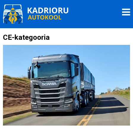
Liigu
Kadrioru Autokool
edasi
O
põhisisu
juurde
CE-kategooria