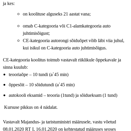
ja kes:
on koolituse alguseks 21 aastat vana;
omab C-kategooria või C1-alamkategooria auto
juhtimisõigust;
CE-kategooria autorongi sõiduõpet võib läbi viia juhul,
kui isikul on C-kategooria auto juhtimisõigus.
CE-kategooria koolitus toimub vastavalt riiklikule õppekavale ja
sinna kuulub:
teooriaõpe – 10 tundi (a`45 min)
õppesõit – 10 sõidutundi (a`45 min)
autokooli eksamid – teooria (1tund) ja sõidueksam (1 tund)
Kursuse pikkus on 4 nädalat.
Vastavalt Majandus- ja taristuministri määrusele, vastu võetud
08.01.2020 RT I, 16.01.2020 on kehtestatud määruses seoses